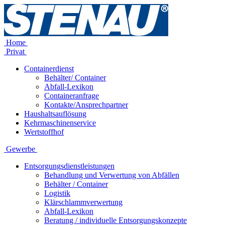
Home
Privat
Containerdienst
Behälter/ Container
Abfall-Lexikon
Containeranfrage
Kontakte/Ansprechpartner
Haushaltsauflösung
Kehrmaschinenservice
Wertstoffhof
Gewerbe
Entsorgungsdienstleistungen
Behandlung und Verwertung von Abfällen
Behälter / Container
Logistik
Klärschlammverwertung
Abfall-Lexikon
Beratung / individuelle Entsorgungskonzepte