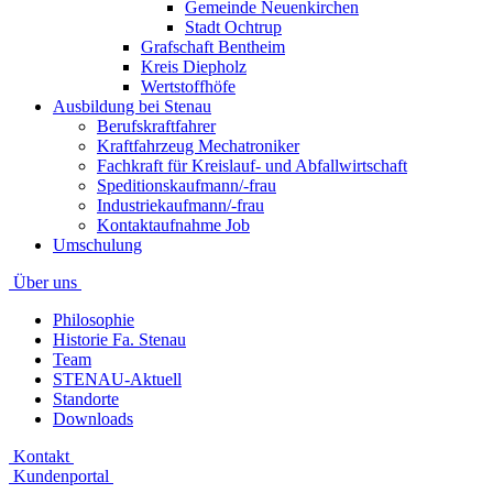
Gemeinde Neuenkirchen
Stadt Ochtrup
Grafschaft Bentheim
Kreis Diepholz
Wertstoffhöfe
Ausbildung bei Stenau
Berufskraftfahrer
Kraftfahrzeug Mechatroniker
Fachkraft für Kreislauf- und Abfallwirtschaft
Speditionskaufmann/-frau
Industriekaufmann/-frau
Kontaktaufnahme Job
Umschulung
Über uns
Philosophie
Historie Fa. Stenau
Team
STENAU-Aktuell
Standorte
Downloads
Kontakt
Kundenportal