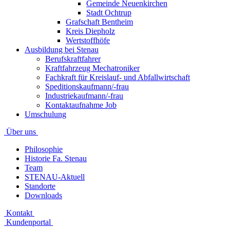
Gemeinde Neuenkirchen
Stadt Ochtrup
Grafschaft Bentheim
Kreis Diepholz
Wertstoffhöfe
Ausbildung bei Stenau
Berufskraftfahrer
Kraftfahrzeug Mechatroniker
Fachkraft für Kreislauf- und Abfallwirtschaft
Speditionskaufmann/-frau
Industriekaufmann/-frau
Kontaktaufnahme Job
Umschulung
Über uns
Philosophie
Historie Fa. Stenau
Team
STENAU-Aktuell
Standorte
Downloads
Kontakt
Kundenportal