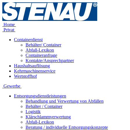
Home
Privat
Containerdienst
Behälter/ Container
Abfall-Lexikon
Containeranfrage
Kontakte/Ansprechpartner
Haushaltsauflösung
Kehrmaschinenservice
Wertstoffhof
Gewerbe
Entsorgungsdienstleistungen
Behandlung und Verwertung von Abfällen
Behälter / Container
Logistik
Klärschlammverwertung
Abfall-Lexikon
Beratung / individuelle Entsorgungskonzepte