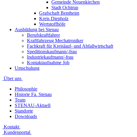
Gemeinde Neuenkirchen
Stadt Ochtrup
Grafschaft Bentheim
Kreis Diepholz
Wertstoffhöfe
Ausbildung bei Stenau
Berufskraftfahrer
Kraftfahrzeug Mechatroniker
Fachkraft für Kreislauf- und Abfallwirtschaft
Speditionskaufmann/-frau
Industriekaufmann/-frau
Kontaktaufnahme Job
Umschulung
Über uns
Philosophie
Historie Fa. Stenau
Team
STENAU-Aktuell
Standorte
Downloads
Kontakt
Kundenportal