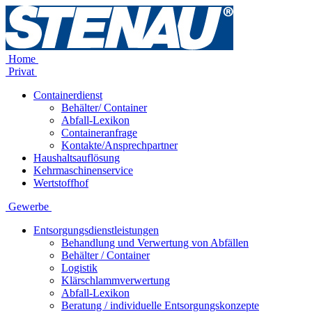
Home
Privat
Containerdienst
Behälter/ Container
Abfall-Lexikon
Containeranfrage
Kontakte/Ansprechpartner
Haushaltsauflösung
Kehrmaschinenservice
Wertstoffhof
Gewerbe
Entsorgungsdienstleistungen
Behandlung und Verwertung von Abfällen
Behälter / Container
Logistik
Klärschlammverwertung
Abfall-Lexikon
Beratung / individuelle Entsorgungskonzepte