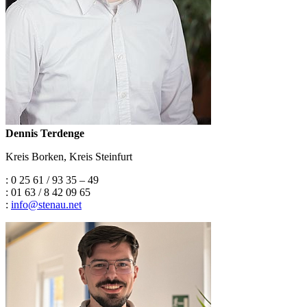
Dennis Terdenge
Kreis Borken, Kreis Steinfurt
: 0 25 61 / 93 35 – 49
: 01 63 / 8 42 09 65
:
info
@
stenau.net