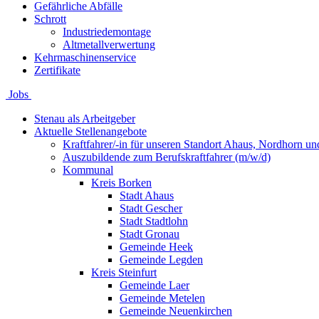
Gefährliche Abfälle
Schrott
Industriedemontage
Altmetallverwertung
Kehrmaschinenservice
Zertifikate
Jobs
Stenau als Arbeitgeber
Aktuelle Stellenangebote
Kraftfahrer/-in für unseren Standort Ahaus, Nordhorn u
Auszubildende zum Berufskraftfahrer (m/w/d)
Kommunal
Kreis Borken
Stadt Ahaus
Stadt Gescher
Stadt Stadtlohn
Stadt Gronau
Gemeinde Heek
Gemeinde Legden
Kreis Steinfurt
Gemeinde Laer
Gemeinde Metelen
Gemeinde Neuenkirchen