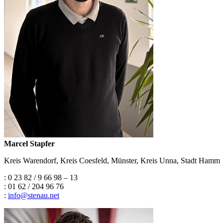
Marcel Stapfer
Kreis Warendorf, Kreis Coesfeld, Münster, Kreis Unna, Stadt Hamm
: 0 23 82 / 9 66 98 – 13
: 01 62 / 204 96 76
:
info
@
stenau.net