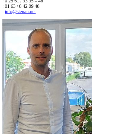
: 0 25 61 / 93 35 – 46
: 01 63 / 8 42 09 48
:
info
@
stenau.net